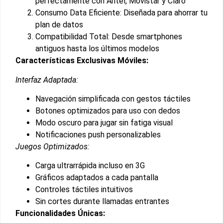
perfectamente con Antel, Movistar y Claro
Consumo Data Eficiente: Diseñada para ahorrar tu
plan de datos
Compatibilidad Total: Desde smartphones
antiguos hasta los últimos modelos
Características Exclusivas Móviles:
Interfaz Adaptada:
Navegación simplificada con gestos táctiles
Botones optimizados para uso con dedos
Modo oscuro para jugar sin fatiga visual
Notificaciones push personalizables
Juegos Optimizados:
Carga ultrarrápida incluso en 3G
Gráficos adaptados a cada pantalla
Controles táctiles intuitivos
Sin cortes durante llamadas entrantes
Funcionalidades Únicas: