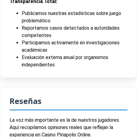
Transparencia Total:
Publicamos nuestras estadísticas sobre juego
problemático
Reportamos casos detectados a autoridades
competentes
Participamos activamente en investigaciones
académicas
Evaluación externa anual por organismos
independientes
Reseñas
La voz más importante es la de nuestros jugadores.
Aquí recopilamos opiniones reales que reflejan la
experiencia en Casino Piriapolis Online.