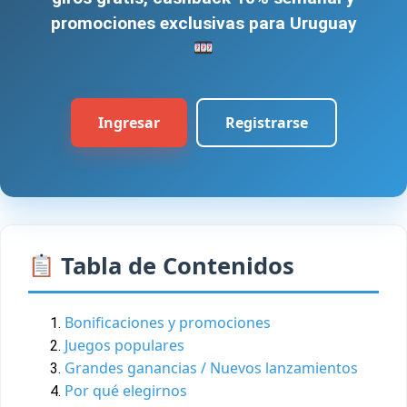
promociones exclusivas para Uruguay
Ingresar
Registrarse
Tabla de Contenidos
Bonificaciones y promociones
Juegos populares
Grandes ganancias / Nuevos lanzamientos
Por qué elegirnos