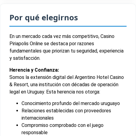
Por qué elegirnos
En un mercado cada vez más competitivo, Casino
Piriapolis Online se destaca por razones
fundamentales que priorizan tu seguridad, experiencia
y satisfacción.
Herencia y Confianza:
Somos la extensión digital del Argentino Hotel Casino
& Resort, una institución con décadas de operación
legal en Uruguay. Esta herencia nos otorga:
Conocimiento profundo del mercado uruguayo
Relaciones establecidas con proveedores
internacionales
Compromiso comprobado con el juego
responsable