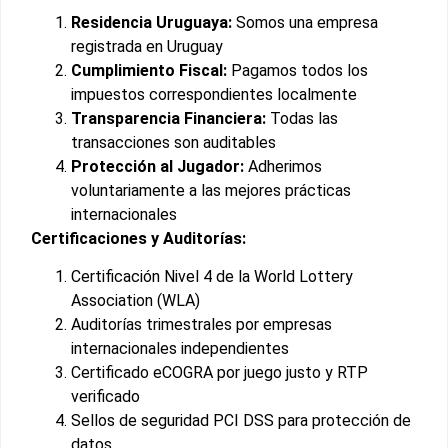
Residencia Uruguaya:
Somos una empresa
registrada en Uruguay
Cumplimiento Fiscal:
Pagamos todos los
impuestos correspondientes localmente
Transparencia Financiera:
Todas las
transacciones son auditables
Protección al Jugador:
Adherimos
voluntariamente a las mejores prácticas
internacionales
Certificaciones y Auditorías:
Certificación Nivel 4 de la World Lottery
Association (WLA)
Auditorías trimestrales por empresas
internacionales independientes
Certificado eCOGRA por juego justo y RTP
verificado
Sellos de seguridad PCI DSS para protección de
datos