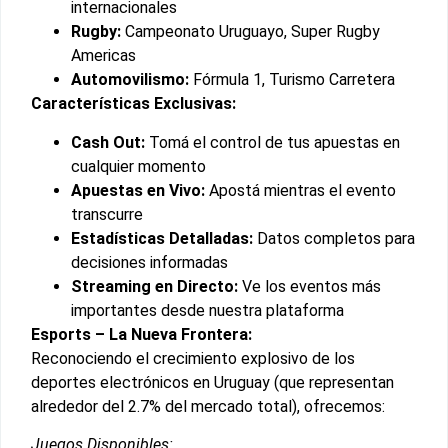
internacionales
Rugby:
Campeonato Uruguayo, Super Rugby
Americas
Automovilismo:
Fórmula 1, Turismo Carretera
Características Exclusivas:
Cash Out:
Tomá el control de tus apuestas en
cualquier momento
Apuestas en Vivo:
Apostá mientras el evento
transcurre
Estadísticas Detalladas:
Datos completos para
decisiones informadas
Streaming en Directo:
Ve los eventos más
importantes desde nuestra plataforma
Esports – La Nueva Frontera:
Reconociendo el crecimiento explosivo de los
deportes electrónicos en Uruguay (que representan
alrededor del 2.7% del mercado total), ofrecemos:
Juegos Disponibles: