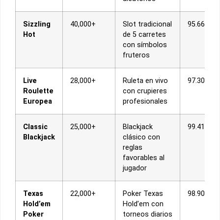
Sizzling
40,000+
Slot tradicional
95.66%
Hot
de 5 carretes
con símbolos
fruteros
Live
28,000+
Ruleta en vivo
97.30%
Roulette
con crupieres
Europea
profesionales
Classic
25,000+
Blackjack
99.41%
Blackjack
clásico con
reglas
favorables al
jugador
Texas
22,000+
Poker Texas
98.90%
Hold’em
Hold’em con
Poker
torneos diarios