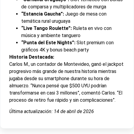
de comparsa y multiplicadores de murga
“Estancia Gaucha”:
Juego de mesa con
temática rural uruguaya
“Live Tango Roulette”:
Ruleta en vivo con
música y ambiente tanguero
“Punta del Este Nights”:
Slot premium con
gráficos 4K y bonus beach party
Historia Destacada:
Carlos M., un contador de Montevideo, ganó el jackpot
progresivo más grande de nuestra historia mientras
jugaba desde su smartphone durante su hora de
almuerzo. “Nunca pensé que $500 UYU podrían
transformarse en casi 3 millones”, comentó Carlos. “El
proceso de retiro fue rápido y sin complicaciones”.
Última actualización: 14 de abril de 2026